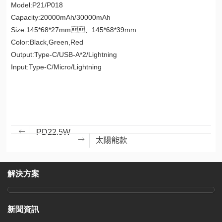
Model:P21/P018
Capacity:20000mAh/30000mAh
Size:145*68*27mm、145*68*39mm
Color:Black,Green,Red
Output:Type-C/USB-A*2/Lightning
Input:Type-C/Micro/Lightning
PD22.5W
太陽能款
解決方案
新聞資訊